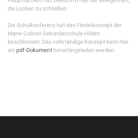
Hauptfächern hat, bekommt hier die Gelegenheit,
die Lücken zu schließen.
Die Schulkonferenz hat das Förderkonzept der
Marie-Colinet-Sekundarschule Hilden
beschlossen. Das vollständige Konzept kann hier
als
pdf-Dokument
heruntergeladen werden.