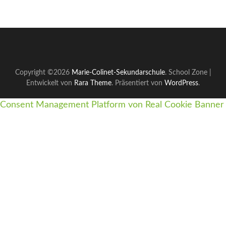
Copyright ©2026
Marie-Colinet-Sekundarschule
.
School Zone |
Entwickelt von
Rara Theme
. Präsentiert von
WordPress
.
Consent Management Platform von Real Cookie Banner