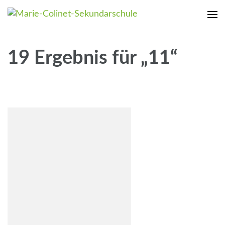
Marie-Colinet-Sekundarschule
Dein Weg mit uns
19 Ergebnis für „11“